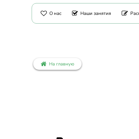
О нас
Наши занятия
Рас
На главную